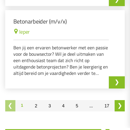
Dan zijn wij op zoek naar jou!
Betonarbeider (m/v/x)
Ieper
Ben jij een ervaren betonwerker met een passie
voor de bouwsector? Wil je deel uitmaken van
een enthousiast team dat zich richt op
uitdagende betonprojecten? Ben je leergierig en
altijd bereid om je vaardigheden verder te
ontwikkelen? Als je op deze vragen 'ja' kunt
antwoorden, dan is deze functie perfect voor
jou!
1
2
3
4
5
...
17