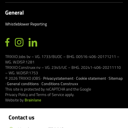
General
Whistleblower Reporting
TRIXXO Jobs bv – VG. 1733/BUOC – BHG. 00516-406-20171211 –
WG. W.DISP.1281
TRIXXO Construxx nv – VG. 2345/UC – BHG. 20241-406-20211110
– WG. W.DISP.1753
© 2026
TRIXXO JOBS
·
Privacystatement
·
Cookie statement
·
Sitemap
·
General conditions
·
Conditions Construxx
This site is protected by reCAPTCHA and the Google
Privacy Policy
and
Terms of Service
apply.
Website by
Brainlane
Contact us