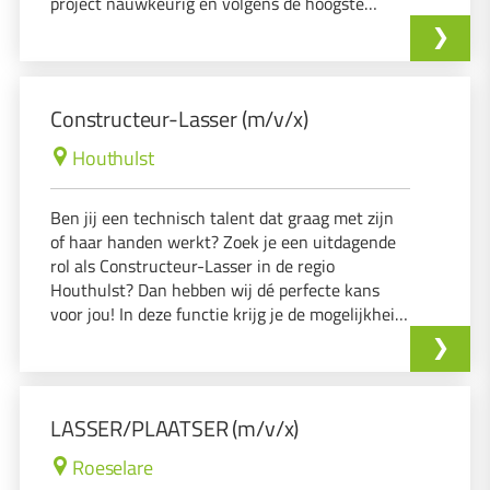
project nauwkeurig en volgens de hoogste
kwaliteitsnormen wordt afgewerkt. Je komt
terecht in een omgeving waar vakmanschap,
precisie en samenwerking centraal staan.
Constructeur-Lasser (m/v/x)
Houthulst
Ben jij een technisch talent dat graag met zijn
of haar handen werkt? Zoek je een uitdagende
rol als Constructeur-Lasser in de regio
Houthulst? Dan hebben wij dé perfecte kans
voor jou! In deze functie krijg je de mogelijkheid
om jouw vaardigheden en passie voor techniek
in de praktijk te brengen. Wat houdt de functie
in?
LASSER/PLAATSER (m/v/x)
Roeselare