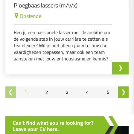
Ploegbaas lassers (m/v/x)
Oostende
Ben jij een passionele lasser met de ambitie om
de volgende stap in jouw carrière te zetten als
teamleider? Wil je niet alleen jouw technische
vaardigheden toepassen, maar ook een team
aansteken met jouw enthousiasme en kennis?
Heb jij het verlangen om in een dynamische
omgeving in de regio Oostende te werken, waar
geen dag hetzelfde is?
1
2
3
4
5
Can't find what you're looking for?
Leave your CV here.