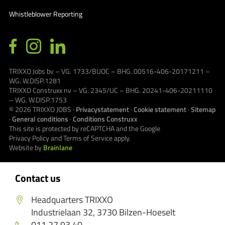
Whistleblower Reporting
TRIXXO Jobs bv – VG. 1733/BUOC – BHG. 00516-406-20171211 –
WG. W.DISP.1281
TRIXXO Construxx nv – VG. 2345/UC – BHG. 20241-406-20211110
– WG. W.DISP.1753
© 2026
TRIXXO JOBS
·
Privacystatement
·
Cookie statement
·
Sitemap
·
General conditions
·
Conditions Construxx
This site is protected by reCAPTCHA and the Google
Privacy Policy
and
Terms of Service
apply.
Website by
Brainlane
Contact us
Headquarters TRIXXO
Industrielaan 32, 3730 Bilzen-Hoeselt
011 27 93 40