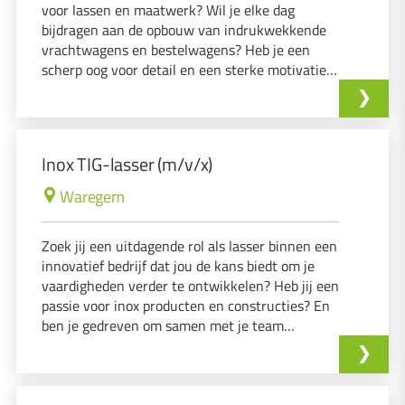
voor lassen en maatwerk? Wil je elke dag
bijdragen aan de opbouw van indrukwekkende
vrachtwagens en bestelwagens? Heb je een
scherp oog voor detail en een sterke motivatie
om kwaliteitswerk te leveren? Dan nodigen wij
jou uit om deze uitdagende functie te
ontdekken!
Inox TIG-lasser (m/v/x)
Waregem
Zoek jij een uitdagende rol als lasser binnen een
innovatief bedrijf dat jou de kans biedt om je
vaardigheden verder te ontwikkelen? Heb jij een
passie voor inox producten en constructies? En
ben je gedreven om samen met je team
verbeteringen in het productieproces aan te
brengen? Dan ben jij de persoon die wij zoeken!