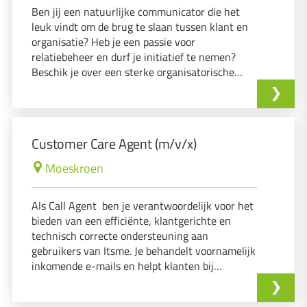
Ben jij een natuurlijke communicator die het
leuk vindt om de brug te slaan tussen klant en
organisatie? Heb je een passie voor
relatiebeheer en durf je initiatief te nemen?
Beschik je over een sterke organisatorische
vaardigheid die je helpt om het verkoopproces
soepel te laten verlopen?
Customer Care Agent (m/v/x)
Moeskroen
Als Call Agent ben je verantwoordelijk voor het
bieden van een efficiënte, klantgerichte en
technisch correcte ondersteuning aan
gebruikers van Itsme. Je behandelt voornamelijk
inkomende e-mails en helpt klanten bij
technische vragen of problemen rond toegang,
accounts, instellingen en verificatieprocessen.