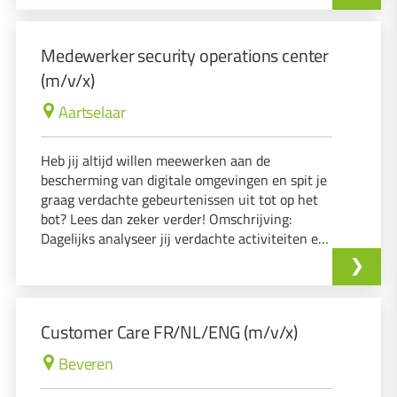
inzetten om onze klanten optimaal te
ondersteunen?
Medewerker security operations center
(m/v/x)
Aartselaar
Heb jij altijd willen meewerken aan de
bescherming van digitale omgevingen en spit je
graag verdachte gebeurtenissen uit tot op het
bot? Lees dan zeker verder! Omschrijving:
Dagelijks analyseer jij verdachte activiteiten en
beveiligingsmeldingen, waardoor je
cybercriminelen een stap voor bent.
Customer Care FR/NL/ENG (m/v/x)
Beveren