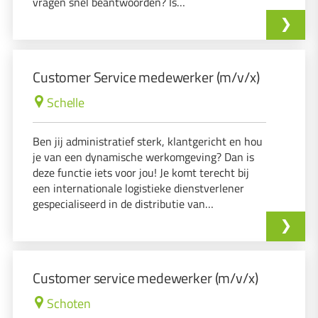
vragen snel beantwoorden? Is
klanttevredenheid voor jou een prioriteit? Ben
je bereid om af en toe een late shift of
zaterdagvoormiddag te werken?
Customer Service medewerker (m/v/x)
Schelle
Ben jij administratief sterk, klantgericht en hou
je van een dynamische werkomgeving? Dan is
deze functie iets voor jou! Je komt terecht bij
een internationale logistieke dienstverlener
gespecialiseerd in de distributie van
gezondheidsproducten.
Customer service medewerker (m/v/x)
Schoten