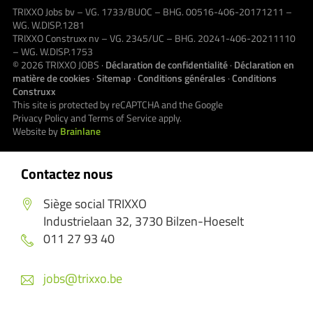
TRIXXO Jobs bv – VG. 1733/BUOC – BHG. 00516-406-20171211 –
WG. W.DISP.1281
TRIXXO Construxx nv – VG. 2345/UC – BHG. 20241-406-20211110
– WG. W.DISP.1753
© 2026
TRIXXO JOBS
·
Déclaration de confidentialité
·
Déclaration en
matière de cookies
·
Sitemap
·
Conditions générales
·
Conditions
Construxx
This site is protected by reCAPTCHA and the Google
Privacy Policy
and
Terms of Service
apply.
Website by
Brainlane
Contactez nous
Siège social TRIXXO
Industrielaan 32, 3730 Bilzen-Hoeselt
011 27 93 40
jobs@trixxo.be