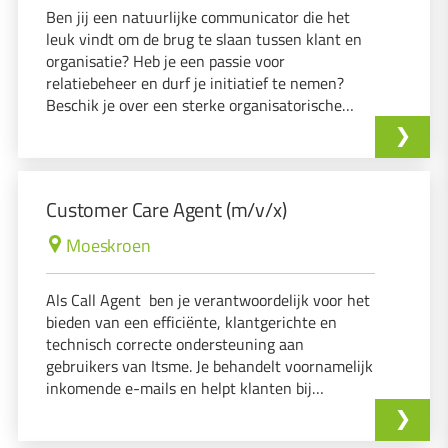
Ben jij een natuurlijke communicator die het
leuk vindt om de brug te slaan tussen klant en
organisatie? Heb je een passie voor
relatiebeheer en durf je initiatief te nemen?
Beschik je over een sterke organisatorische
vaardigheid die je helpt om het verkoopproces
soepel te laten verlopen?
Customer Care Agent (m/v/x)
Moeskroen
Als Call Agent ben je verantwoordelijk voor het
bieden van een efficiënte, klantgerichte en
technisch correcte ondersteuning aan
gebruikers van Itsme. Je behandelt voornamelijk
inkomende e-mails en helpt klanten bij
technische vragen of problemen rond toegang,
accounts, instellingen en verificatieprocessen.