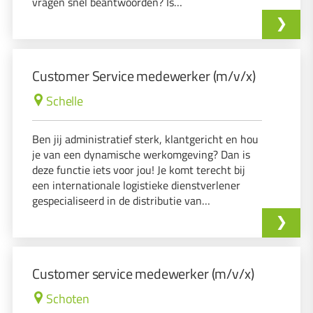
vragen snel beantwoorden? Is
klanttevredenheid voor jou een prioriteit? Ben
je bereid om af en toe een late shift of
zaterdagvoormiddag te werken?
Customer Service medewerker (m/v/x)
Schelle
Ben jij administratief sterk, klantgericht en hou
je van een dynamische werkomgeving? Dan is
deze functie iets voor jou! Je komt terecht bij
een internationale logistieke dienstverlener
gespecialiseerd in de distributie van
gezondheidsproducten.
Customer service medewerker (m/v/x)
Schoten