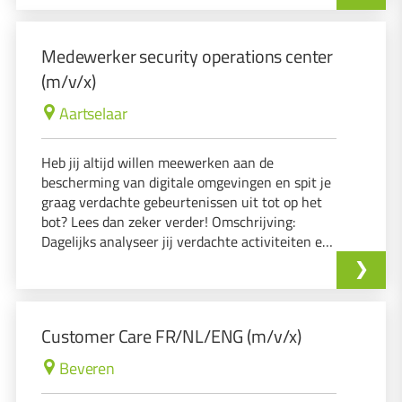
inzetten om onze klanten optimaal te
ondersteunen?
Medewerker security operations center
(m/v/x)
Aartselaar
Heb jij altijd willen meewerken aan de
bescherming van digitale omgevingen en spit je
graag verdachte gebeurtenissen uit tot op het
bot? Lees dan zeker verder! Omschrijving:
Dagelijks analyseer jij verdachte activiteiten en
beveiligingsmeldingen, waardoor je
cybercriminelen een stap voor bent.
Customer Care FR/NL/ENG (m/v/x)
Beveren