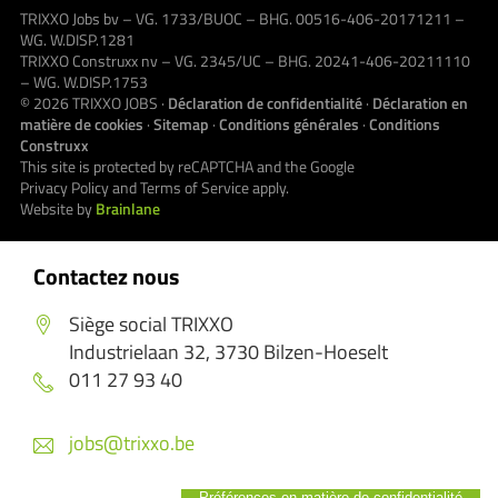
TRIXXO Jobs bv – VG. 1733/BUOC – BHG. 00516-406-20171211 –
WG. W.DISP.1281
TRIXXO Construxx nv – VG. 2345/UC – BHG. 20241-406-20211110
– WG. W.DISP.1753
© 2026
TRIXXO JOBS
·
Déclaration de confidentialité
·
Déclaration en
matière de cookies
·
Sitemap
·
Conditions générales
·
Conditions
Construxx
This site is protected by reCAPTCHA and the Google
Privacy Policy
and
Terms of Service
apply.
Website by
Brainlane
Contactez nous
Siège social TRIXXO
Industrielaan 32, 3730 Bilzen-Hoeselt
011 27 93 40
jobs@trixxo.be