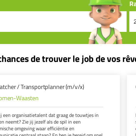
Ra
hances de trouver le job de vos rêv
atcher / Transportplanner (m/v/x)
omen-Waasten
ij een organisatietalent dat graag de touwtjes in
n neemt? Zie jij jezelf als de spil in een
ische omgeving waar efficiëntie en
nicatie centraal staan? En ben je bereid om snel