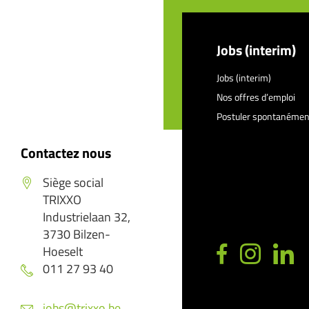
Jobs (interim)
Jobs (interim)
Nos offres d’emploi
Postuler spontanémen
Contactez nous
Siège social
TRIXXO
Industrielaan 32,
3730 Bilzen-
Hoeselt
011 27 93 40
jobs@trixxo.be