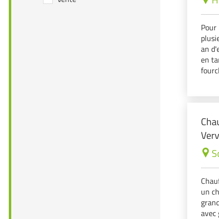
Pour 
plus
an d'
en ta
fourc
Tâche
Chau
Verv
S
Chauf
un ch
grand
avec 