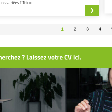
ons variées ? Trixxo
1
2
3
4
erchez ? Laissez votre CV ici.