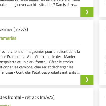
hakelen bij onverwachte situaties? Dan is deze
ie als Transport Planner op jouw lijf geschreven!
sinier (m/v/x)
rameries
recherchons un magasinier pour un client dans la
n de Frameries. Vous êtes capable de: - Manier
anspalette et un clark frontal- Gérer le stocks-
tionner les camions, charger et décharger les
andises- Contrôler l'état des produits entrants et
ants (endommagés, véri…
stes frontal - retrack (m/v/x)
erstal