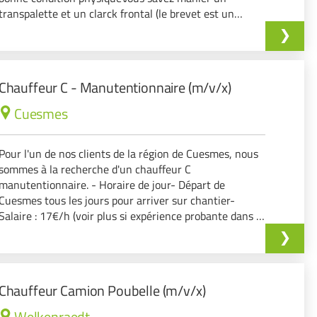
transpalette et un clarck frontal (le brevet est un
plus)Rangement à effectuer chez le clientTournée
touj…
Chauffeur C - Manutentionnaire (m/v/x)
Cuesmes
Pour l'un de nos clients de la région de Cuesmes, nous
sommes à la recherche d'un chauffeur C
manutentionnaire. - Horaire de jour- Départ de
Cuesmes tous les jours pour arriver sur chantier-
Salaire : 17€/h (voir plus si expérience probante dans le
secteur)- Nuits et gardes possibles après signature…
Chauffeur Camion Poubelle (m/v/x)
Welkenraedt