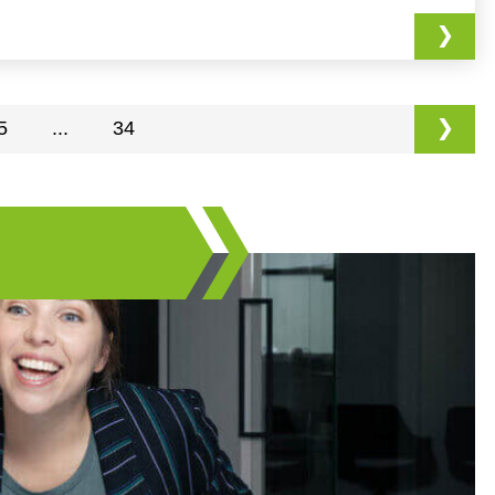
5
...
34