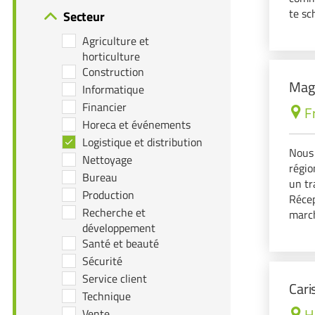
te sc
Secteur
funct
Agriculture et
horticulture
Construction
Maga
Informatique
Financier
F
Horeca et événements
Logistique et distribution
Nous 
Nettoyage
régio
Bureau
un tr
Production
Récep
Recherche et
march
développement
sort
Santé et beauté
Sécurité
Service client
Cari
Technique
H
Vente