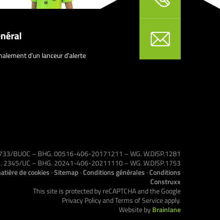
néral
nalement d’un lanceur d’alerte
 1733/BUOC – BHG. 00516-406-20171211 – WG. W.DISP.1281
VG. 2345/UC – BHG. 20241-406-20211110 – WG. W.DISP.1753
atière de cookies
·
Sitemap
·
Conditions générales
·
Conditions
Construxx
This site is protected by reCAPTCHA and the Google
Privacy Policy
and
Terms of Service
apply.
Website by
Brainlane