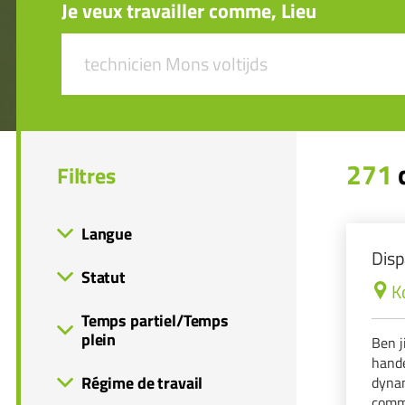
Je veux travailler comme, Lieu
271
c
Filtres
Langue
Disp
Statut
K
Temps partiel/Temps
plein
Ben j
hande
Régime de travail
dynam
commu