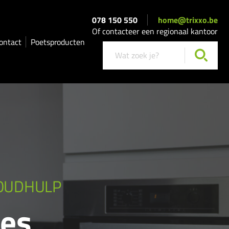
078 150 550
home@trixxo.be
Of contacteer een regionaal kantoor
ontact
Poetsproducten
HOUDHULP
ues