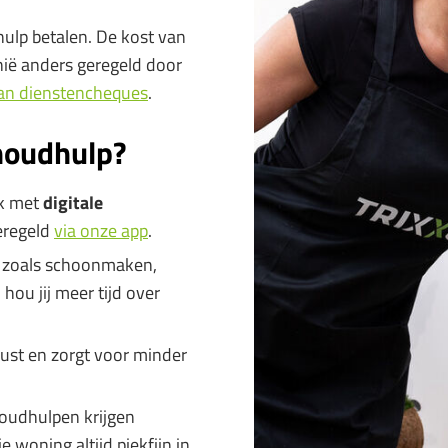
hulp betalen. De kost van
nië anders geregeld door
an dienstencheques
.
houdhulp?
ak met
digitale
geregeld
via onze app
.
 zoals schoonmaken,
ou jij meer tijd over
rust en zorgt voor minder
houdhulpen krijgen
 woning altijd piekfijn in