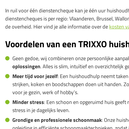
In ruil voor één dienstencheque kan je één uur huishoud
dienstencheques is per regio: Vlaanderen, Brussel, Wallo
de overheid. Hier vind je alle informatie over de
kosten v
Voordelen van een TRIXXO huis
Geen gedoe, wij combineren onze persoonlijke aanp
oplossingen
. Alles is slim, intuïtief en overzichtelijk 
Meer tijd voor jezelf
: Een huishoudhulp neemt taken
strijken, koken en boodschappen doen uit handen. Zo h
voor je gezin, werk of hobby’s.
Minder stress
: Een schoon en opgeruimd huis geeft 
stress in je dagelijks leven.
Grondige en professionele schoonmaak
: Onze huis
opleiding in efficiënte schoonmaaktechnieken, zodat je