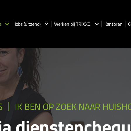
s
Jobs (uitzend)
Werken bij TRIXXO
Kantoren
C
S
IK BEN OP ZOEK NAAR HUIS
ia dienstencheq