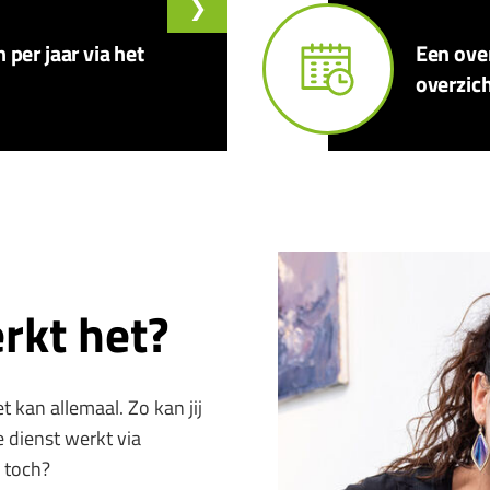
per jaar via het
Een over
overzich
rkt het?
kan allemaal. Zo kan jij
 dienst werkt via
g toch?