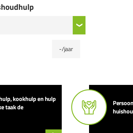
ishoudhulp
-
/jaar
khulp, kookhulp en hulp
Persoonl
ke taak de
huishoud