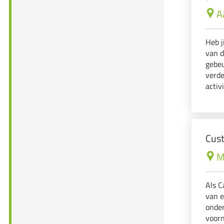
A
Heb j
van d
gebeu
verde
activ
cyber
Cust
M
Als C
van e
onder
voorn