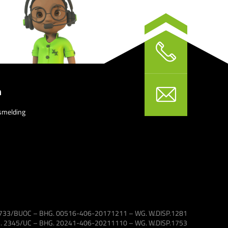
n
smelding
 1733/BUOC – BHG. 00516-406-20171211 – WG. W.DISP.1281
VG. 2345/UC – BHG. 20241-406-20211110 – WG. W.DISP.1753