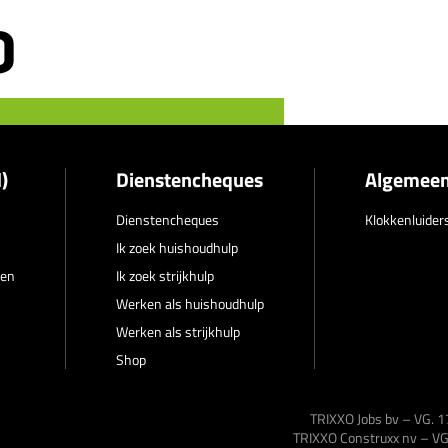
)
Dienstencheques
Algemee
Dienstencheques
Klokkenluider
Ik zoek huishoudhulp
ren
Ik zoek strijkhulp
Werken als huishoudhulp
Werken als strijkhulp
Shop
TRIXXO Jobs bv – VG.
TRIXXO Construxx nv – 