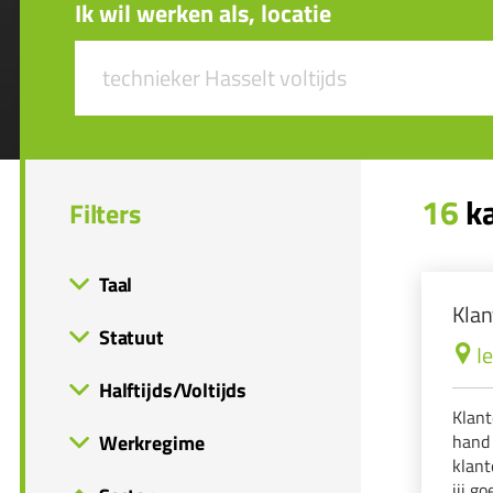
Ik wil werken als, locatie
16
ka
Filters
Taal
Klan
Statuut
I
Halftijds/Voltijds
Klant
Werkregime
hand 
klant
jij g