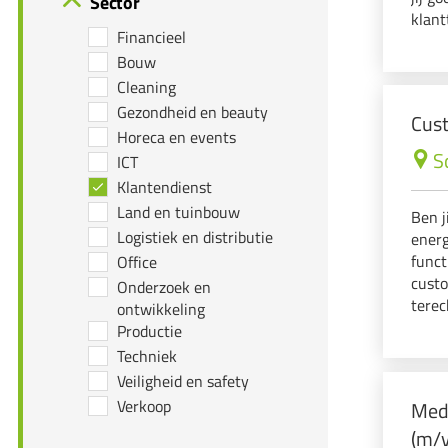
Sector
klant
Financieel
om af
Bouw
werk
Cleaning
Gezondheid en beauty
Cust
Horeca en events
S
ICT
Klantendienst
Land en tuinbouw
Ben j
Logistiek en distributie
energ
funct
Office
cust
Onderzoek en
terec
ontwikkeling
sanit
Productie
team 
Techniek
Veiligheid en safety
Verkoop
Mede
(m/v