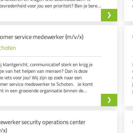
tevredenheid voor jou een prioriteit? Ben je bereid
 en toe een late shift of zaterdagvoormiddag te
en?
omer service medewerker (m/v/x)
choten
ij klantgericht, communicatief sterk en krijg je
ie van het helpen van mensen? Dan is deze
ie iets voor jou! Wij zijn op zoek naar een
omer service medewerker te Schoten. Je komt
ht in een groeiende organisatie binnen de
airsector, waar je samen met een enthousiast
zorgt voor een uitstekende klantenervaring.
werker security operations center
/x)