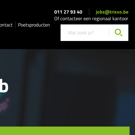
011 27 93 40
jobs@trixxo.be
Of contacteer een regionaal kantoor
ontact
Poetsproducten
b