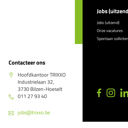
Jobs (uitzend
Jobs (uitzend)
Onze vacatures
Spontaan sollicite
Contacteer ons
Hoofdkantoor TRIXXO
Industrielaan 32,
3730 Bilzen-Hoeselt
011 27 93 40
jobs@trixxo.be