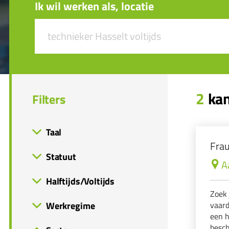
Ik wil werken als, locatie
2
kan
Filters
Taal
Frau
Statuut
A
Halftijds/Voltijds
Zoek 
Werkregime
vaard
een h
besch