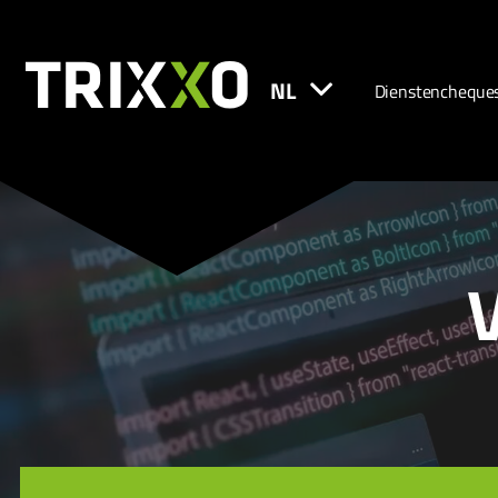
NL
Dienstencheque
V