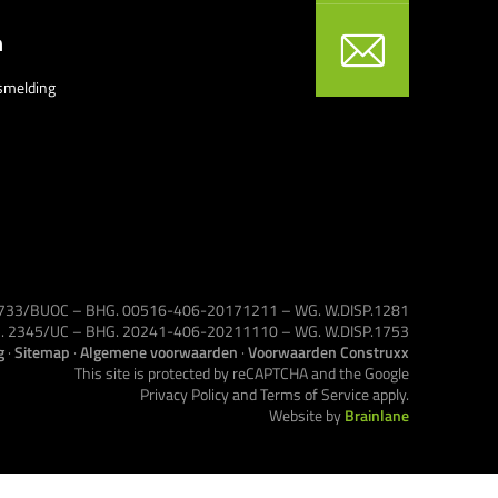
n
smelding
 1733/BUOC – BHG. 00516-406-20171211 – WG. W.DISP.1281
VG. 2345/UC – BHG. 20241-406-20211110 – WG. W.DISP.1753
g
·
Sitemap
·
Algemene voorwaarden
·
Voorwaarden Construxx
This site is protected by reCAPTCHA and the Google
Privacy Policy
and
Terms of Service
apply.
Website by
Brainlane