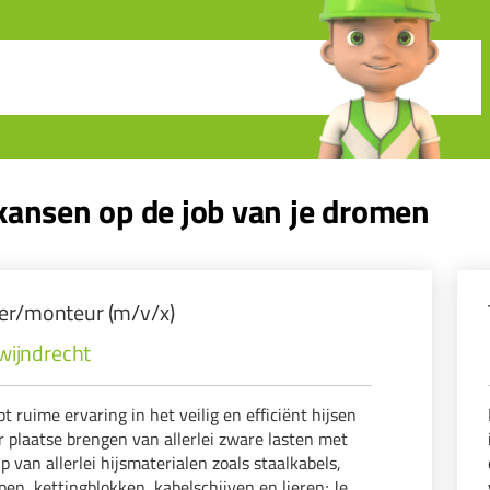
ansen op de job van je dromen
er/monteur (m/v/x)
wijndrecht
bt ruime ervaring in het veilig en efficiënt hijsen
r plaatse brengen van allerlei zware lasten met
p van allerlei hijsmaterialen zoals staalkabels,
pen, kettingblokken, kabelschijven en lieren; Je