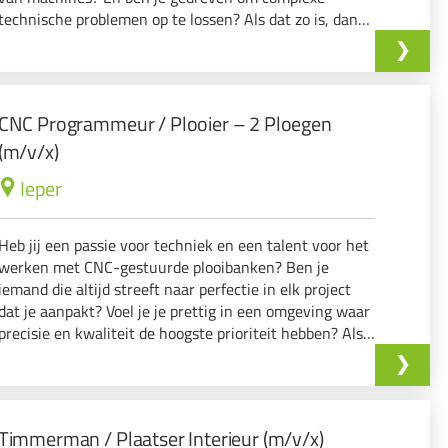
technische problemen op te lossen? Als dat zo is, dan
willen wij jou graag ontmoeten!
CNC Programmeur / Plooier – 2 Ploegen
(m/v/x)
Ieper
Heb jij een passie voor techniek en een talent voor het
werken met CNC-gestuurde plooibanken? Ben je
iemand die altijd streeft naar perfectie in elk project
dat je aanpakt? Voel je je prettig in een omgeving waar
precisie en kwaliteit de hoogste prioriteit hebben? Als
dit jou aanspreekt, dan willen wij jou graag uitnodigen
om te solliciteren!
Timmerman / Plaatser Interieur (m/v/x)