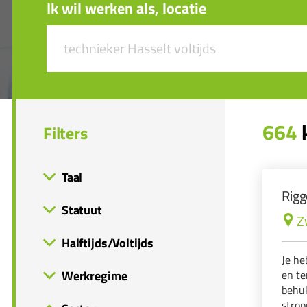
Ik wil werken als, locatie
664
k
Filters
Taal
Rigg
Statuut
Z
Halftijds/Voltijds
Je he
Werkregime
en te
behul
strop