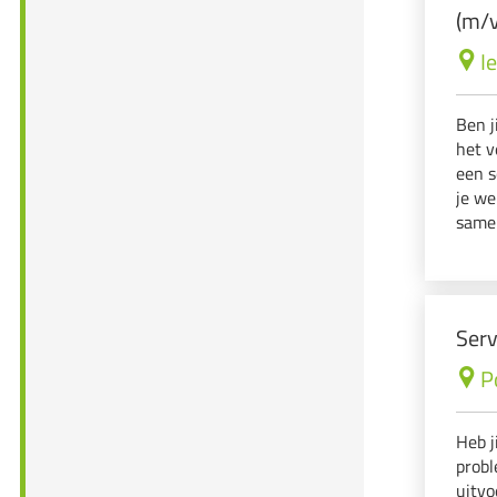
(m/v
I
Ben j
het v
een s
je we
samen
met '
uitda
Serv
P
Heb j
probl
uitvo