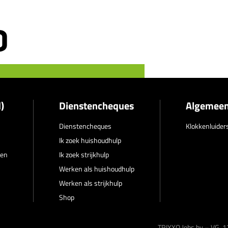
)
Dienstencheques
Algemee
Dienstencheques
Klokkenluider
Ik zoek huishoudhulp
ren
Ik zoek strijkhulp
Werken als huishoudhulp
Werken als strijkhulp
Shop
TRIXXO Jobs bv – VG.