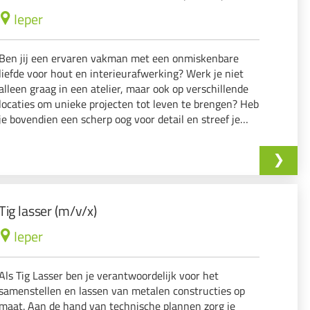
Ieper
Ben jij een ervaren vakman met een onmiskenbare
liefde voor hout en interieurafwerking? Werk je niet
alleen graag in een atelier, maar ook op verschillende
locaties om unieke projecten tot leven te brengen? Heb
je bovendien een scherp oog voor detail en streef je
altijd naar de hoogste kwaliteit? Dan nodigen we je uit
om verder te lezen!
Tig lasser (m/v/x)
Ieper
Als Tig Lasser ben je verantwoordelijk voor het
samenstellen en lassen van metalen constructies op
maat. Aan de hand van technische plannen zorg je