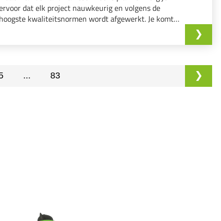
ervoor dat elk project nauwkeurig en volgens de
hoogste kwaliteitsnormen wordt afgewerkt. Je komt
terecht in een omgeving waar vakmanschap, precisie
en samenwerking centraal staan.
5
...
83