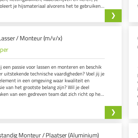
oleert je hijsmateriaal alvorens het te gebruiken
engt de hijshulpmiddel…
Lasser / Monteur (m/v/x)
eper
ij een passie voor lassen en monteren en beschik
er uitstekende technische vaardigheden? Voel jij je
 element in een omgeving waar kwaliteit en
sie van het grootste belang zijn? Wil je deel
ken van een gedreven team dat zich richt op het
ardigen van hoogwaardige machines voor de
ngsindustrie?
standig Monteur / Plaatser (Aluminium)