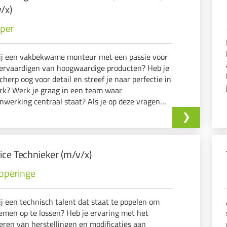
/x)
eper
ij een vakbekwame monteur met een passie voor
ervaardigen van hoogwaardige producten? Heb je
cherp oog voor detail en streef je naar perfectie in
rk? Werk je graag in een team waar
werking centraal staat? Als je op deze vragen
ja' kunt antwoorden, dan hebben wij de perfecte
ging voor jou!
ice Technieker (m/v/x)
operinge
ij een technisch talent dat staat te popelen om
emen op te lossen? Heb je ervaring met het
eren van herstellingen en modificaties aan