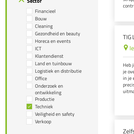
Sector
contr
Financieel
Je br
Bouw
Cleaning
Gezondheid en beauty
TIG 
Horeca en events
I
ICT
Klantendienst
Land en tuinbouw
Heb j
Logistiek en distributie
je ov
in je
Office
preci
Onderzoek en
uitma
ontwikkeling
verva
Productie
voedi
Techniek
Veiligheid en safety
Verkoop
Zelf