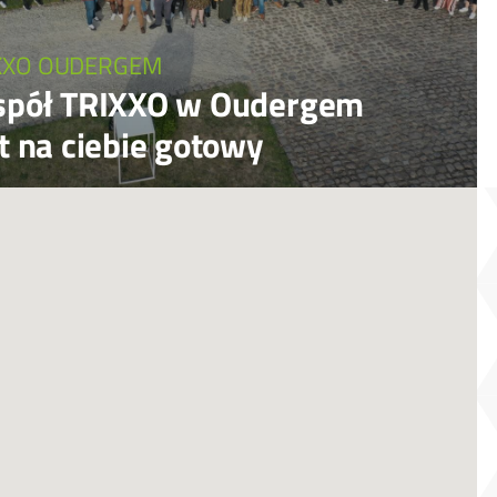
XXO OUDERGEM
spół TRIXXO w Oudergem
t na ciebie gotowy