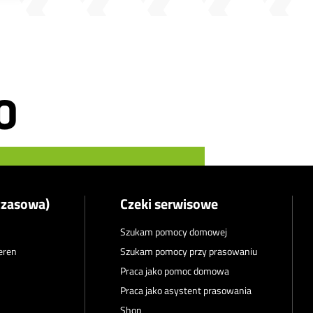
czasowa)
Czeki serwisowe
Szukam pomocy domowej
teren
Szukam pomocy przy prasowaniu
Praca jako pomoc domowa
Praca jako asystent prasowania
Shop