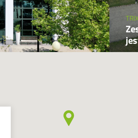
TRI
Ze
jes