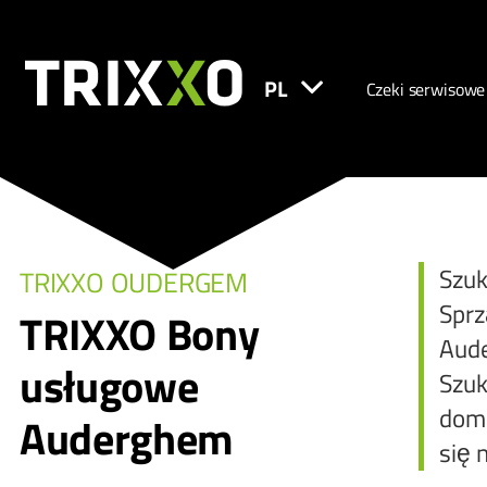
PL
Czeki serwisowe
Szuk
TRIXXO OUDERGEM
Sprz
TRIXXO Bony
Aude
usługowe
Szuk
domo
Auderghem
się 