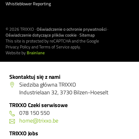
Whistleblower Reporting
© 2026
TRIXXO
·
Oświadczenie o ochronie prywatności
·
Oświadczenie dotyczące plików cookie
·
Sitemap
This site is protected by reCAPTCHA and the Google
Privacy Policy
and
Terms of Service
apply.
Website by
Brainlane
Skontaktuj się z nami
Siedziba główna TRIXXO
Industrielaan 32, 3730 Bilzen-Hoeselt
TRIXXO Czeki serwisowe
078 150 550
home@trixxo.be
TRIXXO Jobs