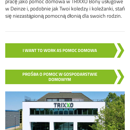
pracę jako pomoc domowa w TRIXXO Bony usługowe
w Deinze i, podobnie jak Twoi koledzy i koleżanki, stań
się niezastąpioną pomocną dłonią dla swoich rodzin.
I WANT TO WORK AS POMOC DOMOWA
PROŚBA O POMOC W GOSPODARSTWIE
DOMOWYM