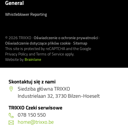
General
Whistleblower Reporting
© 2026
TRIXXO
·
Oświadczenie o ochronie prywatności
·
Oświadczenie dotyczące plików cookie
·
Sitemap
This site is protected by reCAPTCHA and the Google
Privacy Policy
and
Terms of Service
apply.
Website by
Brainlane
Skontaktuj się z nami
Siedziba główna TRIXXO
Industrielaan 32, 3730 Bilzen-Hoeselt
TRIXXO Czeki serwisowe
078 150 550
home@trixxo.be