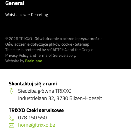
General
Whistleblower Reporting
© 2026
TRIXXO
·
Oświadczenie o ochronie prywatności
·
Oświadczenie dotyczące plików cookie
·
Sitemap
This site is protected by reCAPTCHA and the Google
Privacy Policy
and
Terms of Service
apply.
Website by
Brainlane
Skontaktuj się z nami
Siedziba główna TRIXXO
Industrielaan 32, 3730 Bilzen-Hoeselt
TRIXXO Czeki serwisowe
078 150 550
home@trixxo.be