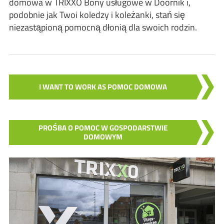
domowa w TRIXXO Bony usługowe w Doornik i,
podobnie jak Twoi koledzy i koleżanki, stań się
niezastąpioną pomocną dłonią dla swoich rodzin.
I WANT TO WORK AS POMOC DOMOWA
PROŚBA O POMOC W GOSPODARSTWIE
DOMOWYM