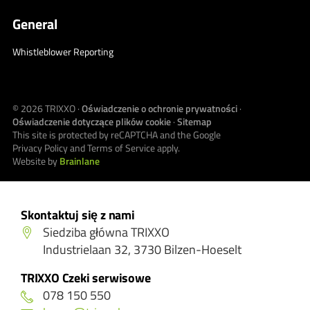
General
Whistleblower Reporting
© 2026
TRIXXO
·
Oświadczenie o ochronie prywatności
·
Oświadczenie dotyczące plików cookie
·
Sitemap
This site is protected by reCAPTCHA and the Google
Privacy Policy
and
Terms of Service
apply.
Website by
Brainlane
Skontaktuj się z nami
Siedziba główna TRIXXO
Industrielaan 32, 3730 Bilzen-Hoeselt
TRIXXO Czeki serwisowe
078 150 550