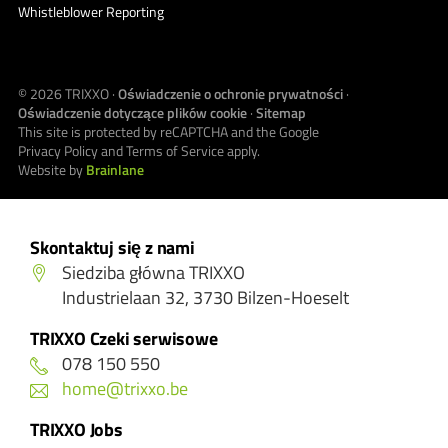
Whistleblower Reporting
© 2026
TRIXXO
·
Oświadczenie o ochronie prywatności
·
Oświadczenie dotyczące plików cookie
·
Sitemap
This site is protected by reCAPTCHA and the Google
Privacy Policy
and
Terms of Service
apply.
Website by
Brainlane
Skontaktuj się z nami
Siedziba główna TRIXXO
Industrielaan 32, 3730 Bilzen-Hoeselt
TRIXXO Czeki serwisowe
078 150 550
home@trixxo.be
TRIXXO Jobs