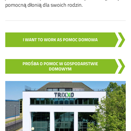
pomocną dłonią dla swoich rodzin.
I WANT TO WORK AS POMOC DOMOWA
PROŚBA O POMOC W GOSPODARSTWIE
DOMOWYM