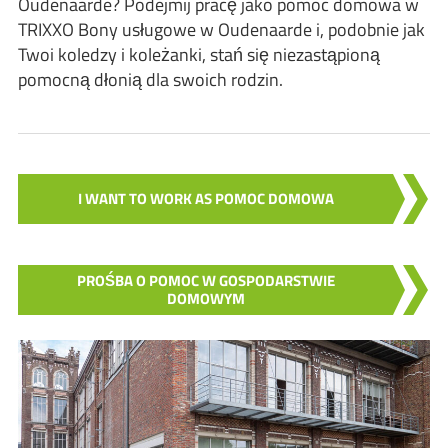
Oudenaarde? Podejmij pracę jako pomoc domowa w
TRIXXO Bony usługowe w Oudenaarde i, podobnie jak
Twoi koledzy i koleżanki, stań się niezastąpioną
pomocną dłonią dla swoich rodzin.
I WANT TO WORK AS POMOC DOMOWA
PROŚBA O POMOC W GOSPODARSTWIE
DOMOWYM