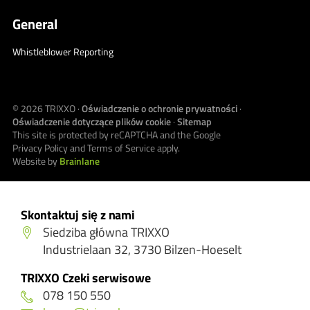
General
Whistleblower Reporting
© 2026
TRIXXO
·
Oświadczenie o ochronie prywatności
·
Oświadczenie dotyczące plików cookie
·
Sitemap
This site is protected by reCAPTCHA and the Google
Privacy Policy
and
Terms of Service
apply.
Website by
Brainlane
Skontaktuj się z nami
Siedziba główna TRIXXO
Industrielaan 32, 3730 Bilzen-Hoeselt
TRIXXO Czeki serwisowe
078 150 550