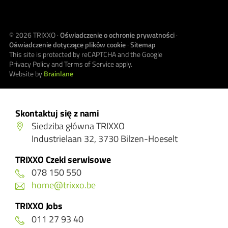
© 2026
TRIXXO
·
Oświadczenie o ochronie prywatności
·
Oświadczenie dotyczące plików cookie
·
Sitemap
This site is protected by reCAPTCHA and the Google
Privacy Policy
and
Terms of Service
apply.
Website by
Brainlane
Skontaktuj się z nami
Siedziba główna TRIXXO
Industrielaan 32, 3730 Bilzen-Hoeselt
TRIXXO Czeki serwisowe
078 150 550
home@trixxo.be
TRIXXO Jobs
011 27 93 40