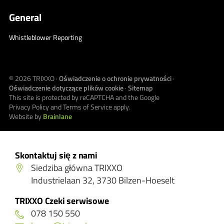
General
Whistleblower Reporting
© 2026
TRIXXO
·
Oświadczenie o ochronie prywatności
·
Oświadczenie dotyczące plików cookie
·
Sitemap
This site is protected by reCAPTCHA and the Google
Privacy Policy
and
Terms of Service
apply.
Website by
Brainlane
Skontaktuj się z nami
Siedziba główna TRIXXO
Industrielaan 32, 3730 Bilzen-Hoeselt
TRIXXO Czeki serwisowe
078 150 550