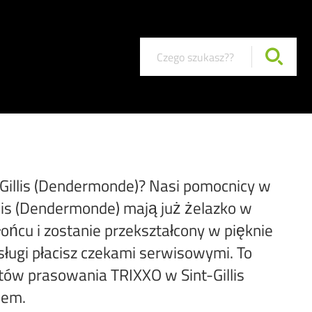
-Gillis (Dendermonde)? Nasi pomocnicy w
lis (Dendermonde) mają już żelazko w
łońcu i zostanie przekształcony w pięknie
ługi płacisz czekami serwisowymi. To
atów prasowania TRIXXO w Sint-Gillis
hem.