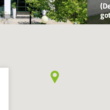
(D
go