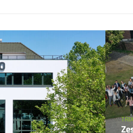
TRI
Zes