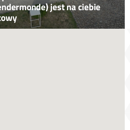
endermonde) jest na ciebie
towy