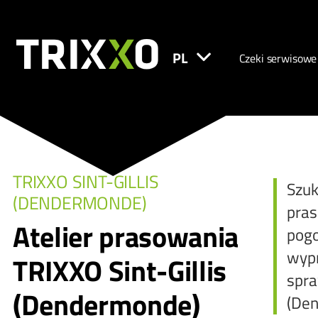
PL
Czeki serwisowe
TRIXXO SINT-GILLIS
Szuk
(DENDERMONDE)
pras
Atelier prasowania
pogo
wypr
TRIXXO Sint-Gillis
spra
(Dendermonde)
(Den