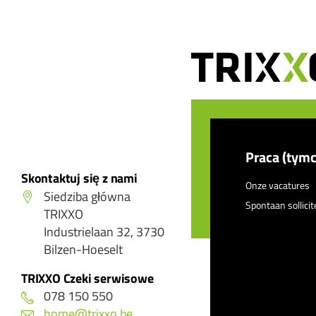
, Sint-Gillis (Dendermonde)
, Sint-Gillis (Dendermonde)
, Sint-Gillis (Dendermonde)
Praca (tym
Skontaktuj się z nami
Onze vacatures
, Sint-Gillis (Dendermonde)
Siedziba główna
Spontaan sollici
TRIXXO
Industrielaan 32, 3730
, Sint-Gillis (Dendermonde)
Bilzen-Hoeselt
TRIXXO Czeki serwisowe
, Sint-Gillis (Dendermonde)
078 150 550
home@trixxo.be