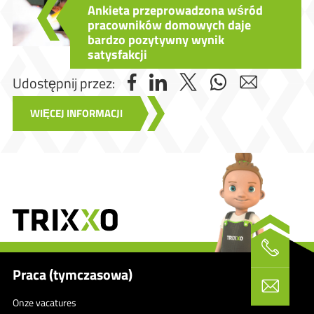
Ankieta przeprowadzona wśród
pracowników domowych daje
bardzo pozytywny wynik
satysfakcji
Udostępnij przez:
WIĘCEJ INFORMACJI
Praca (tymczasowa)
Onze vacatures