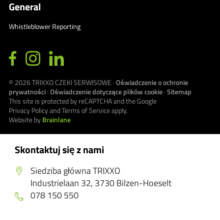
General
Whistleblower Reporting
© 2026
TRIXXO CZEKI SERWISOWE
·
Oświadczenie o ochronie
prywatności
·
Oświadczenie dotyczące plików cookie
·
Sitemap
This site is protected by reCAPTCHA and the Google
Privacy Policy
and
Terms of Service
apply.
Website by
Brainlane
Skontaktuj się z nami
Siedziba główna TRIXXO
Industrielaan 32, 3730 Bilzen-Hoeselt
078 150 550