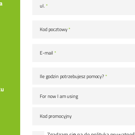
a
ul.
*
Kod pocztowy
*
E-mail
*
Ile godzin potrzebujesz pomocy?
*
żu
For now I am using
Kod promocyjny
Zgadzam się na de
polityka prywatnoś