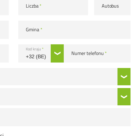
Liczba
*
Autobus
Gmina
*
Kod kraju
*
Numer telefonu
*
ci