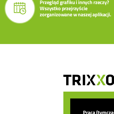
Przegląd grafiku i innych rzeczy?
Wszystko przejrzyście
zorganizowane w naszej aplikacji.
Praca (tymcz