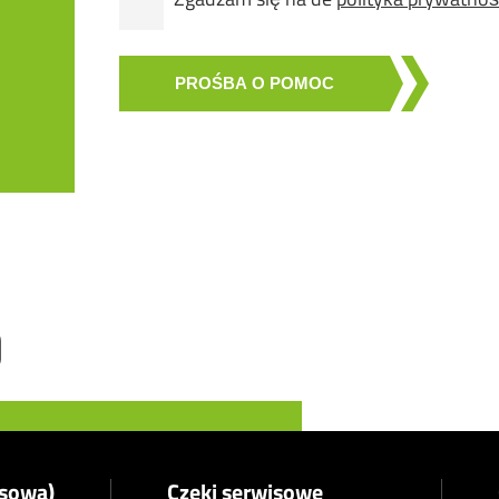
PROŚBA O POMOC
asowa)
Czeki serwisowe