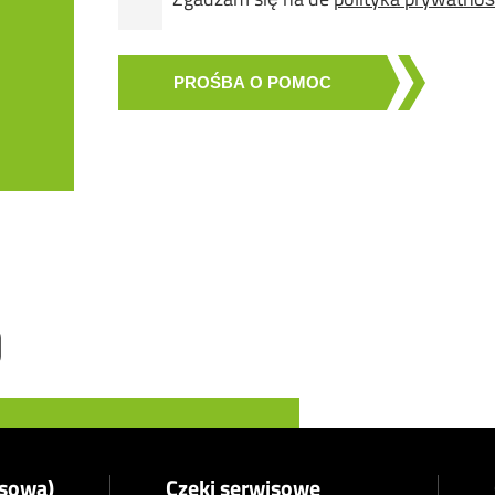
PROŚBA O POMOC
asowa)
Czeki serwisowe