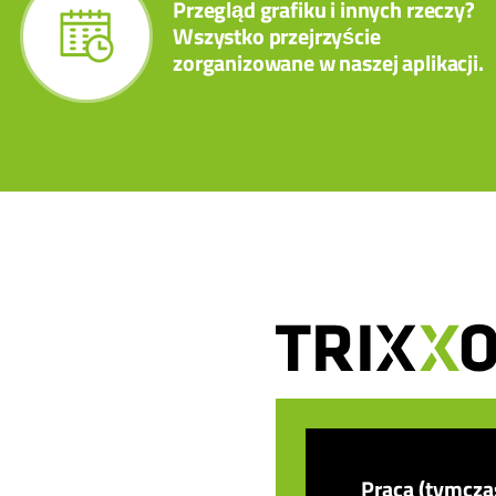
Przegląd grafiku i innych rzeczy?
Wszystko przejrzyście
zorganizowane w naszej aplikacji.
Praca (tymcz