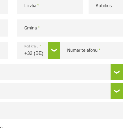
Liczba
*
Autobus
Gmina
*
Kod kraju
*
Numer telefonu
*
ci