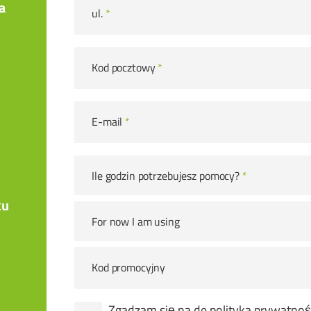
a
ul.
*
Kod pocztowy
*
E-mail
*
Ile godzin potrzebujesz pomocy?
*
żu
For now I am using
Kod promocyjny
Zgadzam się na de
polityka prywatnoś