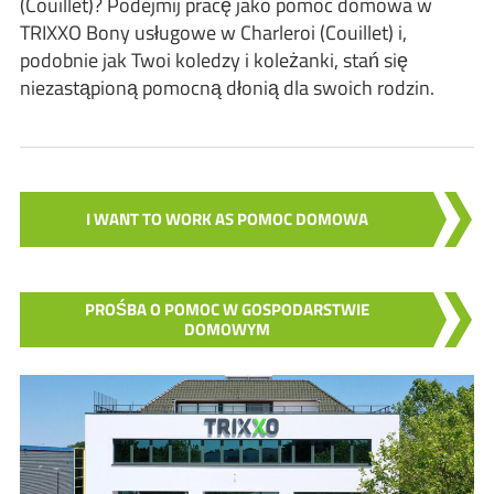
(Couillet)? Podejmij pracę jako pomoc domowa w
TRIXXO Bony usługowe w Charleroi (Couillet) i,
podobnie jak Twoi koledzy i koleżanki, stań się
niezastąpioną pomocną dłonią dla swoich rodzin.
I WANT TO WORK AS POMOC DOMOWA
PROŚBA O POMOC W GOSPODARSTWIE
DOMOWYM