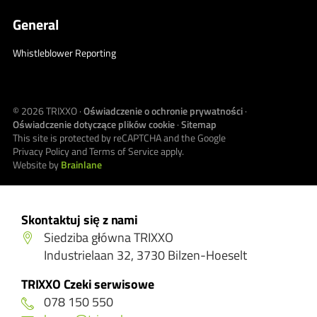
General
Whistleblower Reporting
© 2026
TRIXXO
·
Oświadczenie o ochronie prywatności
·
Oświadczenie dotyczące plików cookie
·
Sitemap
This site is protected by reCAPTCHA and the Google
Privacy Policy
and
Terms of Service
apply.
Website by
Brainlane
Skontaktuj się z nami
Siedziba główna TRIXXO
Industrielaan 32, 3730 Bilzen-Hoeselt
TRIXXO Czeki serwisowe
078 150 550