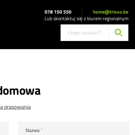
078 150 550
home@trixxo.be
Lub skontaktuj się z biurem regionalnym
c domowa
ta prasowania
Nazwa
*