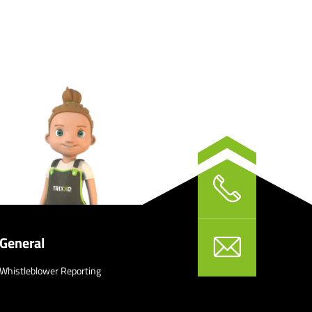
General
Whistleblower Reporting