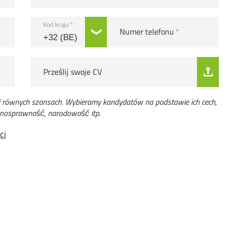
Kod kraju
*
Numer telefonu
*
Prześlij swoje CV
 i równych szansach. Wybieramy kandydatów na podstawie ich cech,
pełnosprawność, narodowość itp.
ci