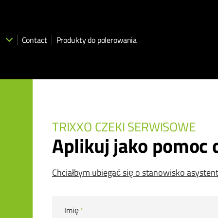
Contact
Produkty do polerowania
TRIXXO CZEKI SERWISOWE
Aplikuj jako pomo
Chciałbym ubiegać się o stanowisko asysten
Imię
*