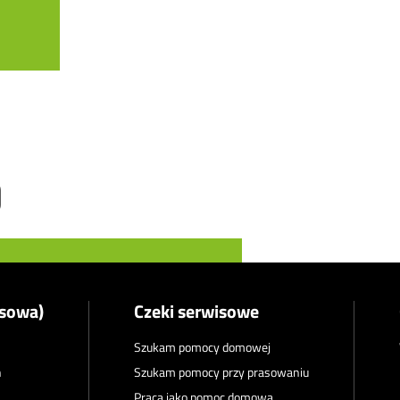
asowa)
Czeki serwisowe
Szukam pomocy domowej
n
Szukam pomocy przy prasowaniu
Praca jako pomoc domowa