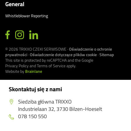
General
Whistleblower Reporting
© 2026
TRIXXO CZEKI SERWISOWE
·
Oświadczenie o ochronie
prywatności
·
Oświadczenie dotyczące plików cookie
·
Sitemap
This site is protected by reCAPTCHA and the Google
Privacy Policy
and
Terms of Service
apply.
Website by
Brainlane
Skontaktuj się z nami
Siedziba główna TRIXXO
Industrielaan 32, 3730 Bilzen-Hoeselt
078 150 550