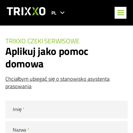
PL
TRIXXO CZEKI SERWISOWE
Aplikuj jako pomoc
domowa
Chciałbym ubiegać się o stanowisko asystenta
prasowania
Imię
*
Nazwa
*