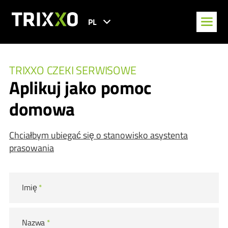
PL
TRIXXO CZEKI SERWISOWE
Aplikuj jako pomoc
domowa
Chciałbym ubiegać się o stanowisko asystenta
prasowania
Imię
*
Nazwa
*