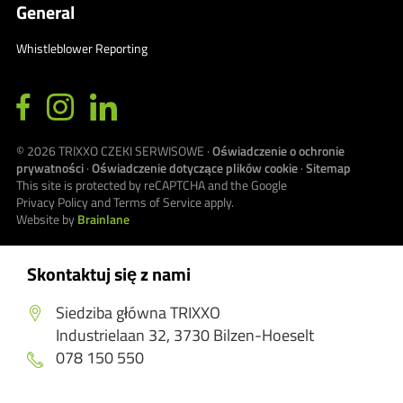
General
Whistleblower Reporting
© 2026
TRIXXO CZEKI SERWISOWE
·
Oświadczenie o ochronie
prywatności
·
Oświadczenie dotyczące plików cookie
·
Sitemap
This site is protected by reCAPTCHA and the Google
Privacy Policy
and
Terms of Service
apply.
Website by
Brainlane
Skontaktuj się z nami
Siedziba główna TRIXXO
Industrielaan 32, 3730 Bilzen-Hoeselt
078 150 550