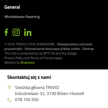
General
Whistleblower Reporting
© 2026
TRIXXO CZEKI SERWISOWE
·
Oświadczenie o ochronie
prywatności
·
Oświadczenie dotyczące plików cookie
·
Sitemap
This site is protected by reCAPTCHA and the Google
Privacy Policy
and
Terms of Service
apply.
Website by
Brainlane
Skontaktuj się z nami
Siedziba główna TRIXXO
Industrielaan 32, 3730 Bilzen-Hoeselt
078 150 550