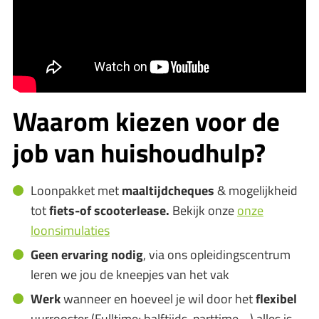
Waarom kiezen voor de
job van huishoudhulp?
Loonpakket met
maaltijdcheques
& mogelijkheid
tot
fiets-of scooterlease.
Bekijk onze
onze
loonsimulaties
Geen ervaring nodig
, via ons opleidingscentrum
leren we jou de kneepjes van het vak
Werk
wanneer en hoeveel je wil door het
flexibel
uurrooster (Fulltime; halftijds, parttime,...) alles is