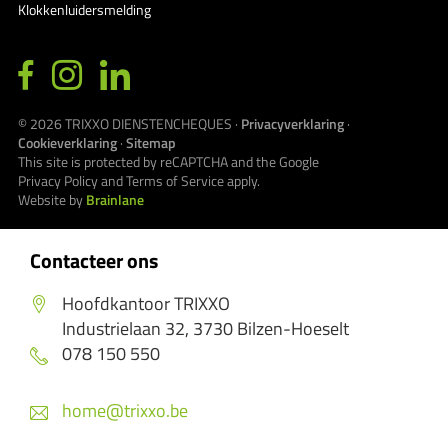
Klokkenluidersmelding
© 2026
TRIXXO DIENSTENCHEQUES
·
Privacyverklaring
·
Cookieverklaring
·
Sitemap
This site is protected by reCAPTCHA and the Google
Privacy Policy
and
Terms of Service
apply.
Website by
Brainlane
Contacteer ons
Hoofdkantoor TRIXXO
Industrielaan 32, 3730 Bilzen-Hoeselt
078 150 550
home@trixxo.be