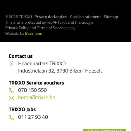
© 2026
TRIXXO
·
Privacy declaration
·
Cookie statement
·
Sitemap
This site is protected by reCAPTCHA and the Google
Privacy Policy
and
Terms of Service
apply.
Website by
Brainlane
Contact us
Headquarters TRIXXO
Industrielaan 32, 3730 Bilzen-Hoeselt
TRIXXO Service vouchers
078 150 550
home@trixxo.be
TRIXXO Jobs
011 27 93 40