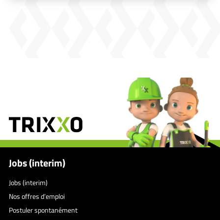
Jobs (interim)
Jobs (interim)
Nos offres d’emploi
Postuler spontanément