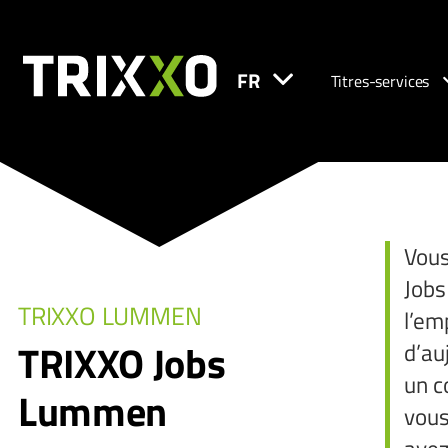
FR
Titres-services
Vous
Jobs
TRIXXO LUMMEN
l’em
TRIXXO Jobs
d’au
un c
Lummen
vous