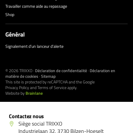
Travailler comme aide au repassage
Shop
Général
Signalement d’un lanceur d’alerte
© 2026
TRIXXO
·
Déclaration de confidentialité
·
Déclaration en
matière de cookies
·
Sitemap
This site is protected by reCAPTCHA and the Google
Privacy Policy
and
Terms of Service
apply.
Website by
Brainlane
Contactez nous
Siège social TRIXXO
Industrielaan 32, 3730 Bilzen-Hoeselt