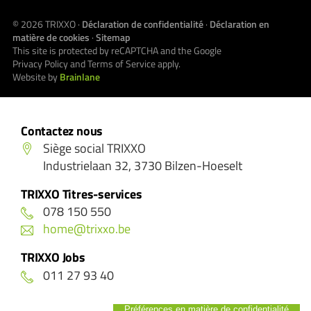
© 2026
TRIXXO
·
Déclaration de confidentialité
·
Déclaration en
matière de cookies
·
Sitemap
This site is protected by reCAPTCHA and the Google
Privacy Policy
and
Terms of Service
apply.
Website by
Brainlane
Contactez nous
Siège social TRIXXO
Industrielaan 32, 3730 Bilzen-Hoeselt
TRIXXO Titres-services
078 150 550
home@trixxo.be
TRIXXO Jobs
011 27 93 40