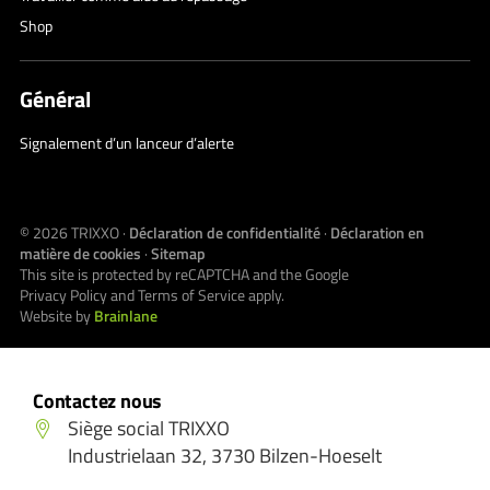
Shop
Général
Signalement d’un lanceur d’alerte
© 2026
TRIXXO
·
Déclaration de confidentialité
·
Déclaration en
matière de cookies
·
Sitemap
This site is protected by reCAPTCHA and the Google
Privacy Policy
and
Terms of Service
apply.
Website by
Brainlane
Contactez nous
Siège social TRIXXO
Industrielaan 32, 3730 Bilzen-Hoeselt