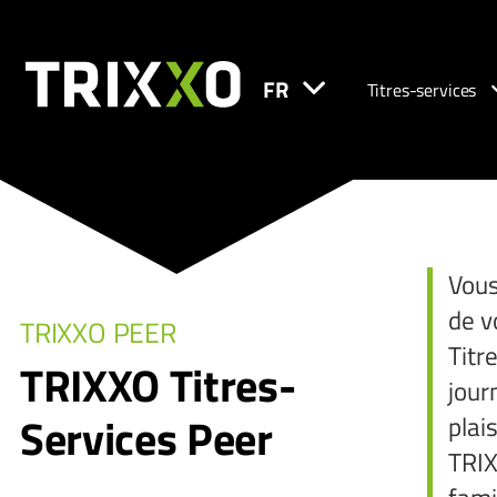
FR
Titres-services
Vous
de v
TRIXXO PEER
Titr
TRIXXO Titres-
jour
Services Peer
plai
TRIX