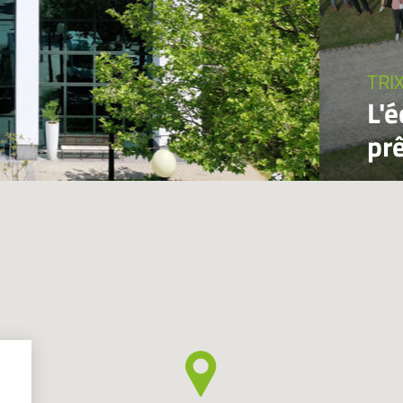
TRI
L'
pr