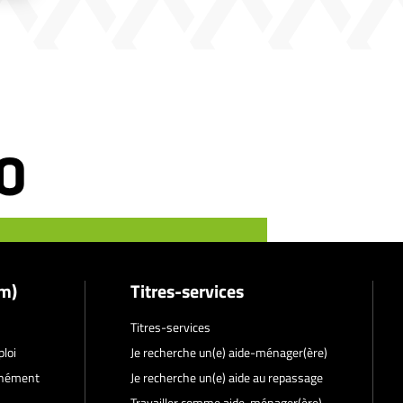
im)
Titres-services
Titres-services
ploi
Je recherche un(e) aide-ménager(ère)
anément
Je recherche un(e) aide au repassage
Travailler comme aide-ménager(ère)