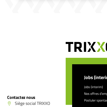
Jobs (inter
Jobs (interim)
Nos offres d’em
Contactez nous
Postuler spont
Siège social TRIXXO