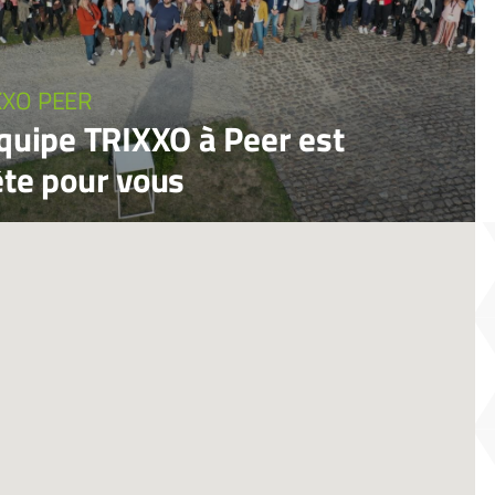
XXO PEER
équipe TRIXXO à Peer est
ête pour vous