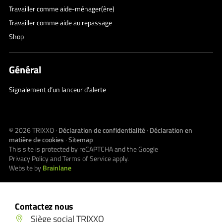
Travailler comme aide-ménager(ère)
Travailler comme aide au repassage
Shop
Général
Signalement d’un lanceur d’alerte
© 2026
TRIXXO
·
Déclaration de confidentialité
·
Déclaration en
matière de cookies
·
Sitemap
This site is protected by reCAPTCHA and the Google
Privacy Policy
and
Terms of Service
apply.
Website by
Brainlane
Contactez nous
Siège social TRIXXO