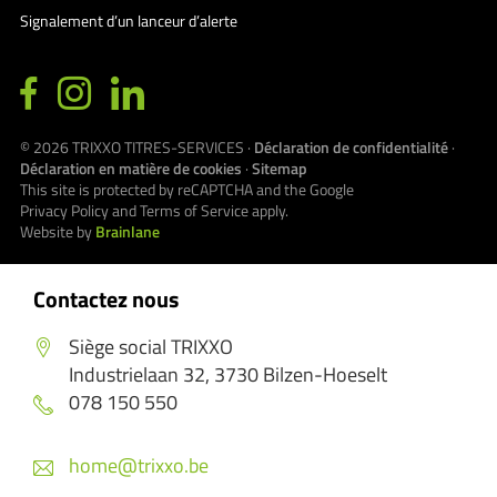
Signalement d’un lanceur d’alerte
© 2026
TRIXXO TITRES-SERVICES
·
Déclaration de confidentialité
·
Déclaration en matière de cookies
·
Sitemap
This site is protected by reCAPTCHA and the Google
Privacy Policy
and
Terms of Service
apply.
Website by
Brainlane
Contactez nous
Siège social TRIXXO
Industrielaan 32, 3730 Bilzen-Hoeselt
078 150 550
home@trixxo.be