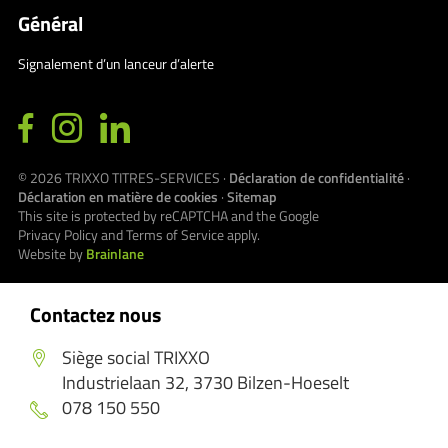
Général
Signalement d’un lanceur d’alerte
© 2026
TRIXXO TITRES-SERVICES
·
Déclaration de confidentialité
·
Déclaration en matière de cookies
·
Sitemap
This site is protected by reCAPTCHA and the Google
Privacy Policy
and
Terms of Service
apply.
Website by
Brainlane
Contactez nous
Siège social TRIXXO
Industrielaan 32, 3730 Bilzen-Hoeselt
078 150 550