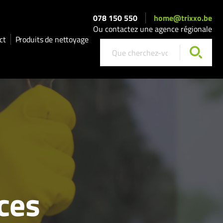
078 150 550
home@trixxo.be
Ou contactez une agence régionale
ct
Produits de nettoyage
ices