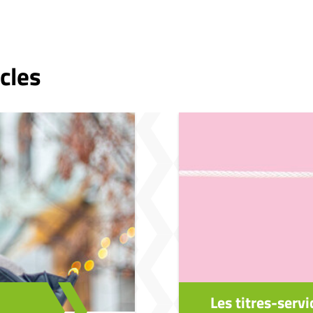
cles
Les titres-servi