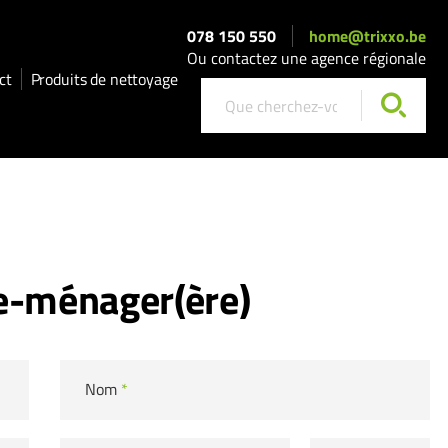
078 150 550
home@trixxo.be
Ou contactez une agence régionale
ct
Produits de nettoyage
e-ménager(ère)
Nom
*