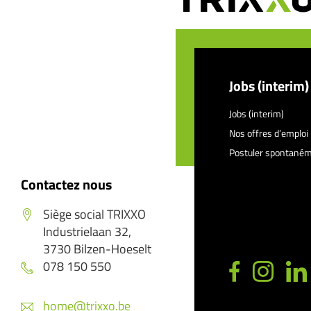
Jobs (interim)
Jobs (interim)
Nos offres d’emploi
Postuler spontané
Contactez nous
Siège social TRIXXO
Industrielaan 32,
3730 Bilzen-Hoeselt
078 150 550
home@trixxo.be