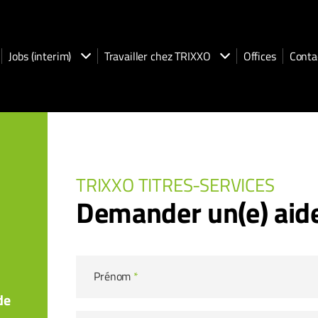
Jobs (interim)
Travailler chez TRIXXO
Offices
Conta
TRIXXO TITRES-SERVICES
Demander un(e) aid
Prénom
*
de
a