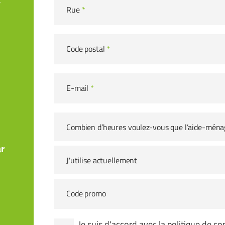
Rue
*
Code postal
*
E-mail
*
Combien d’heures voulez-vous que l’aide-ména
r
J'utilise actuellement
Code promo
Je suis d'accord avec la
politique de con