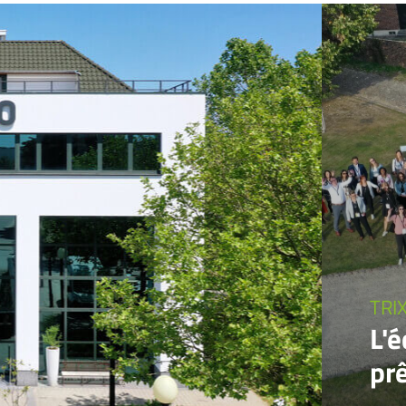
TRI
L'
pr