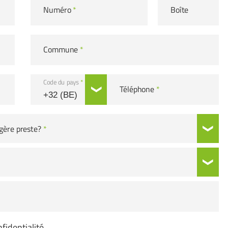
Numéro
*
Boîte
Commune
*
Code du pays
*
Téléphone
*
gère preste?
*
fidentialité