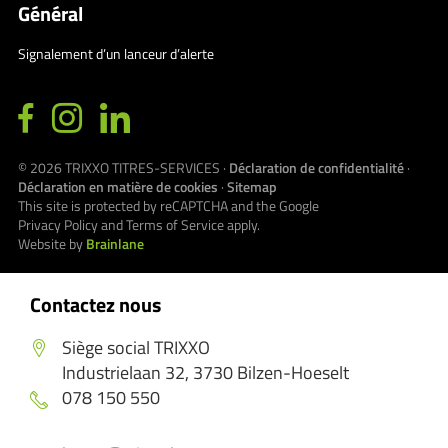
Général
Signalement d’un lanceur d’alerte
© 2026
TRIXXO TITRES-SERVICES
·
Déclaration de confidentialité
·
Déclaration en matière de cookies
·
Sitemap
This site is protected by reCAPTCHA and the Google
Privacy Policy
and
Terms of Service
apply.
Website by
Brainlane
Contactez nous
Siège social TRIXXO
Industrielaan 32, 3730 Bilzen-Hoeselt
078 150 550