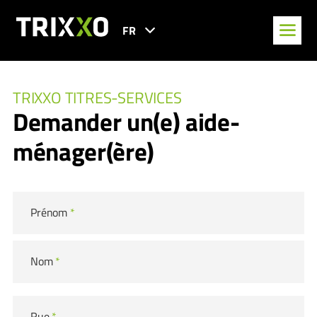
FR
TRIXXO TITRES-SERVICES
Demander un(e) aide-
ménager(ère)
Prénom
*
Nom
*
Rue
*