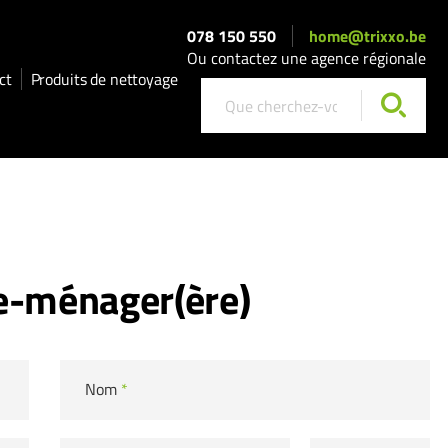
078 150 550
home@trixxo.be
Ou contactez une agence régionale
ct
Produits de nettoyage
e-ménager(ère)
Nom
*