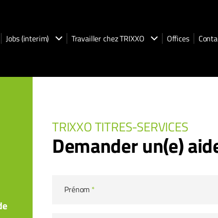
Jobs (interim)
Travailler chez TRIXXO
Offices
Conta
TRIXXO TITRES-SERVICES
Demander un(e) aid
Prénom
*
de
a