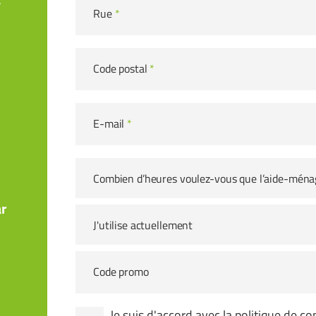
Rue
*
Code postal
*
E-mail
*
Combien d’heures voulez-vous que l’aide-ména
r
J'utilise actuellement
Code promo
Je suis d'accord avec la
politique de con