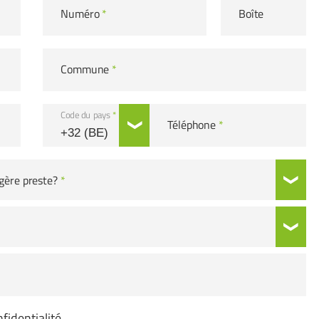
Numéro
*
Boîte
Commune
*
Code du pays
*
Téléphone
*
gère preste?
*
fidentialité