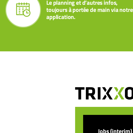
Le planning et d’autres infos,
toujours à portée de main via notre
application.
Jobs (interim)