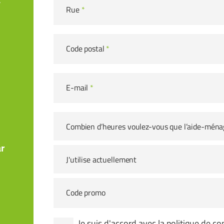
Rue
*
Code postal
*
E-mail
*
Combien d’heures voulez-vous que l’aide-ména
r
J'utilise actuellement
Code promo
Je suis d'accord avec la
politique de con