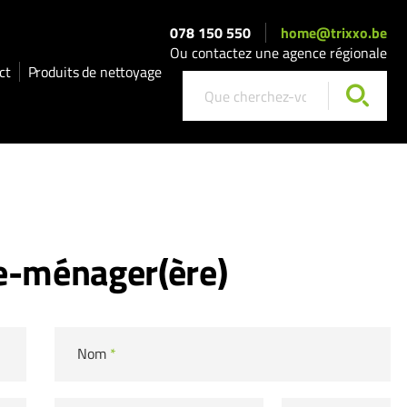
078 150 550
home@trixxo.be
Ou contactez une agence régionale
ct
Produits de nettoyage
e-ménager(ère)
Nom
*