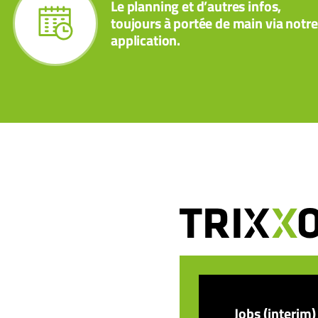
Le planning et d’autres infos,
toujours à portée de main via notre
application.
Jobs (interim)