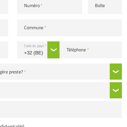
Numéro
*
Boîte
Commune
*
Code du pays
*
Téléphone
*
gère preste?
*
fidentialité