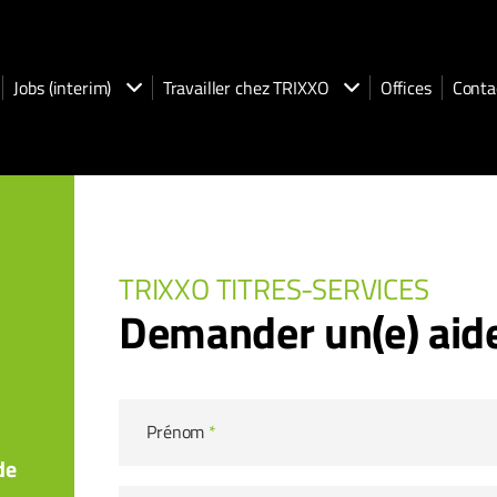
Jobs (interim)
Travailler chez TRIXXO
Offices
Conta
TRIXXO TITRES-SERVICES
Demander un(e) aid
Prénom
*
de
a