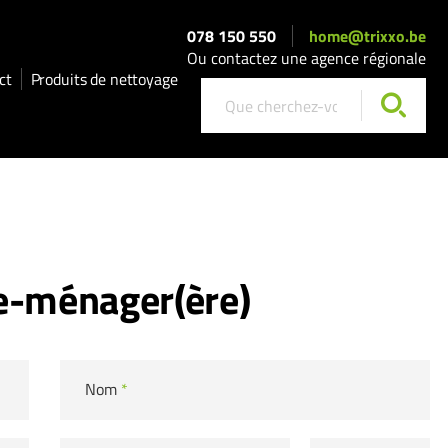
078 150 550
home@trixxo.be
Ou contactez une agence régionale
ct
Produits de nettoyage
e-ménager(ère)
Nom
*