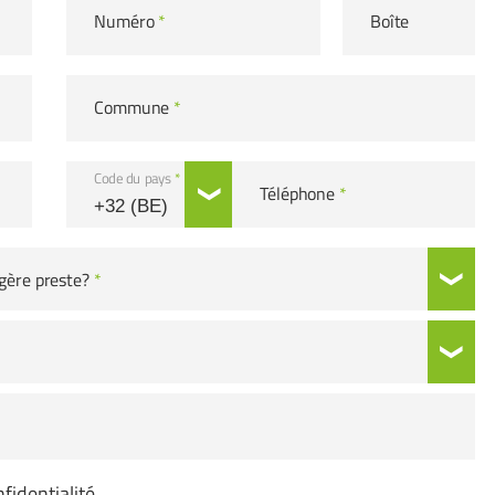
Numéro
*
Boîte
Commune
*
Code du pays
*
Téléphone
*
gère preste?
*
fidentialité