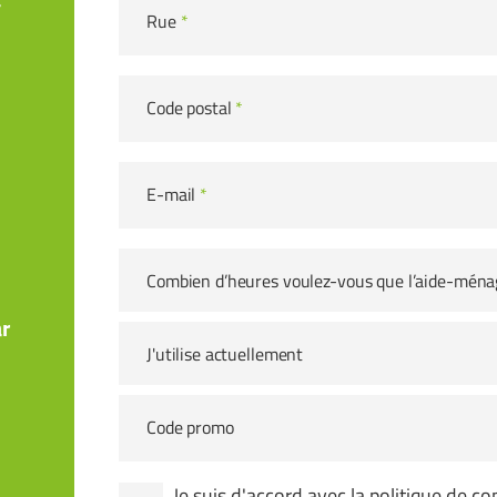
Rue
*
Code postal
*
E-mail
*
Combien d’heures voulez-vous que l’aide-ména
r
J'utilise actuellement
Code promo
Je suis d'accord avec la
politique de con