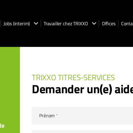
Jobs (interim)
Travailler chez TRIXXO
Offices
Conta
TRIXXO TITRES-SERVICES
Demander un(e) aid
Prénom
*
de
a