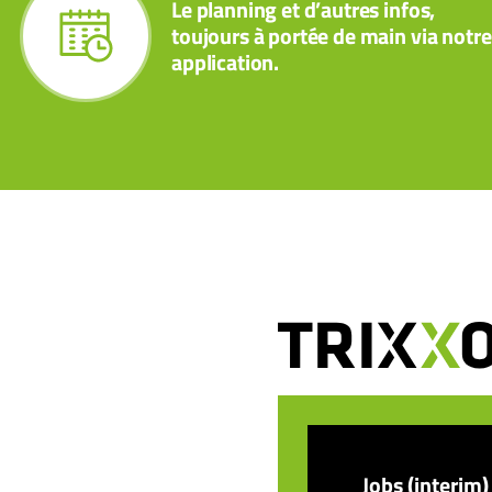
Le planning et d’autres infos,
toujours à portée de main via notre
application.
Jobs (interim)