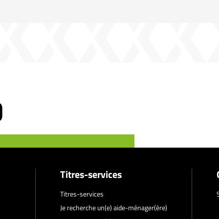
Titres-services
Titres-services
Je recherche un(e) aide-ménager(ère)