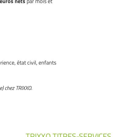
 euros
nets
par mois et
ience, état civil, enfants
e) chez TRIXXO.
TRIXXO TITRES-SERVICES