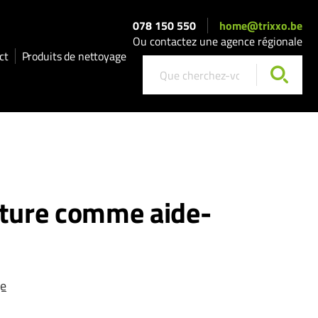
078 150 550
home@trixxo.be
Ou contactez une agence régionale
ct
Produits de nettoyage
ature comme aide-
ge