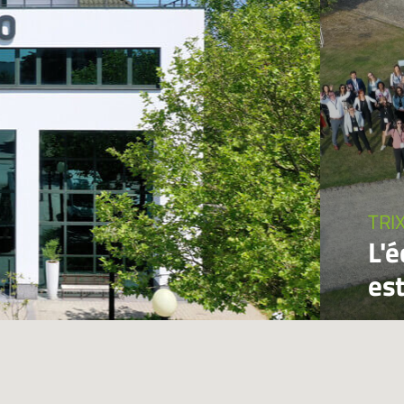
TRI
L'
es