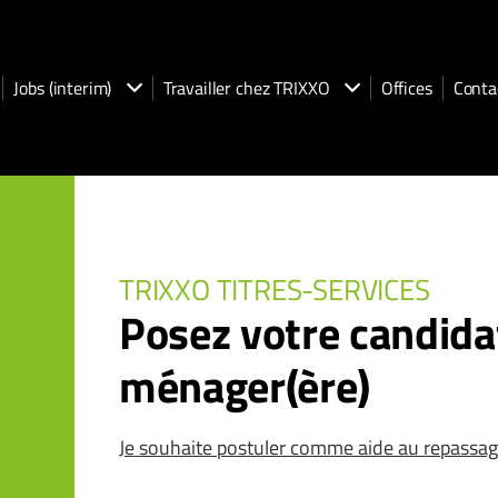
Jobs (interim)
Travailler chez TRIXXO
Offices
Conta
TRIXXO TITRES-SERVICES
Posez votre candid
ménager(ère)
Je souhaite postuler comme aide au repassa