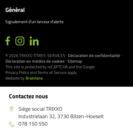
Général
Signalement d’un lanceur d’alerte
© 2026
TRIXXO TITRES-SERVICES
·
Déclaration de confidentialité
·
Déclaration en matière de cookies
·
Sitemap
This site is protected by reCAPTCHA and the Google
Privacy Policy
and
Terms of Service
apply.
Website by
Brainlane
Contactez nous
Siège social TRIXXO
Industrielaan 32, 3730 Bilzen-Hoeselt
078 150 550