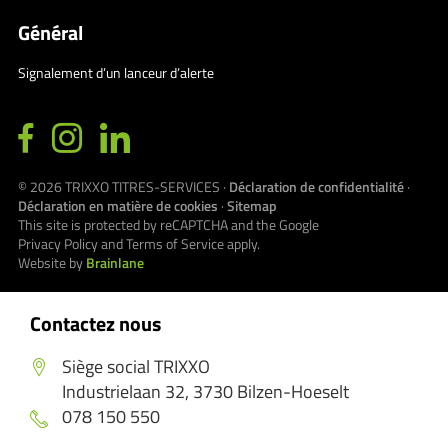
Général
Signalement d’un lanceur d’alerte
© 2026
TRIXXO TITRES-SERVICES
·
Déclaration de confidentialité
·
Déclaration en matière de cookies
·
Sitemap
This site is protected by reCAPTCHA and the Google
Privacy Policy
and
Terms of Service
apply.
Website by
Brainlane
Contactez nous
Siège social TRIXXO
Industrielaan 32, 3730 Bilzen-Hoeselt
078 150 550