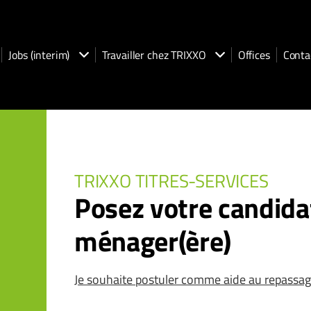
Jobs (interim)
Travailler chez TRIXXO
Offices
Conta
TRIXXO TITRES-SERVICES
Posez votre candid
ménager(ère)
Je souhaite postuler comme aide au repassa