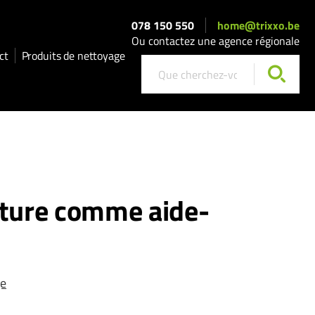
078 150 550
home@trixxo.be
Ou contactez une agence régionale
ct
Produits de nettoyage
ature comme aide-
ge