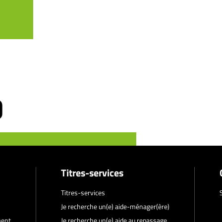
Titres-services
Titres-services
Je recherche un(e) aide-ménager(ère)
ment
Je recherche un(e) aide au repassage